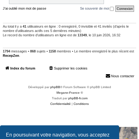
J’ai oublié mon mot de passe
Se souvenir de moi
QUI EST EN LIGNE
Au total il y a
41
utilisateurs en ligne : 0 enregistré, 0 invisible et 41 invités (d’après le
nombre d’utilisateurs actifs ces 5 dernières minutes)
Le record du nombre d’utilisateurs en ligne est de
13349
, le 10 juin 2026, 16:32
STATISTIQUES
1794
messages •
868
sujets •
1158
membres • Le membre enregistré le plus récent est
RecepZen
.
Index du forum
Supprimer les cookies
Heures au format
UTC+02:00
Nous contacter
Développé par
phpBB
® Forum Software © phpBB Limited
Megane-France ©
Traduit par
phpBB-fr.com
Confidentialité
|
Conditions
En poursuivant votre navigation, vous acceptez