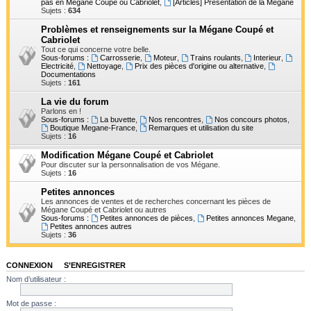
pas en Mégane Coupé ou Cabriolet
,
[Articles] Présentation de la Mégane
h
Sujets :
634
e
Problèmes et renseignements sur la Mégane Coupé et
Cabriolet
r
Tout ce qui concerne votre belle.
Sous-forums :
Carrosserie
,
Moteur
,
Trains roulants
,
Interieur
,
Electricité
,
Nettoyage
,
Prix des pièces d'origine ou alternative
,
Documentations
Sujets :
161
La vie du forum
Parlons en !
Sous-forums :
La buvette
,
Nos rencontres
,
Nos concours photos
,
Boutique Megane-France
,
Remarques et utilisation du site
Sujets :
16
Modification Mégane Coupé et Cabriolet
Pour discuter sur la personnalisation de vos Mégane.
Sujets :
16
Petites annonces
Les annonces de ventes et de recherches concernant les pièces de
Mégane Coupé et Cabriolet ou autres
Sous-forums :
Petites annonces de pièces
,
Petites annonces Megane
,
Petites annonces autres
Sujets :
36
CONNEXION
•
S’ENREGISTRER
Nom d’utilisateur :
Mot de passe :