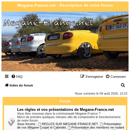
Megane-France.net - Description de votre forum
FAQ
S’enregistrer
Connexion
R
Index du forum
e
Nous sommes le 09 août 2026, 13:22
c
Forum
h
Les règles et vos présentations de Megane-France.net
e
Vous êtes nouveau dans la communauté Megane-France ?
Merci de prendre quelques minutes afin de comprendre le fonctionnement
r
de notre forum.
Sous-forums :
REGLES SUR MEGANE-FRANCE.NET
,
Présentation
c
de vos Mégane Coupé et Cabriolet
,
Présentation des membres ne roulant