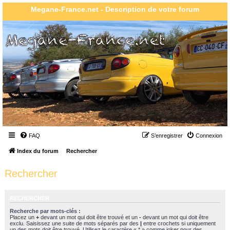
Megane-France.net - Description de votre forum
FAQ
S’enregistrer
Connexion
Index du forum
Rechercher
Rechercher
RECHERCHER
Recherche par mots-clés :
Placez un
+
devant un mot qui doit être trouvé et un
-
devant un mot qui doit être
exclu. Saisissez une suite de mots séparés par des
|
entre crochets si uniquement
un des mots doit être trouvé. Utilisez le caractère « * » comme joker pour des