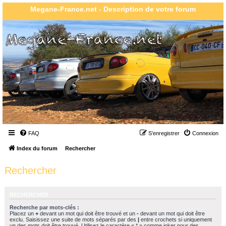
Megane-France.net - Description de votre forum
FAQ
S’enregistrer
Connexion
Index du forum
Rechercher
Rechercher
RECHERCHER
Recherche par mots-clés :
Placez un
+
devant un mot qui doit être trouvé et un
-
devant un mot qui doit être
exclu. Saisissez une suite de mots séparés par des
|
entre crochets si uniquement
un des mots doit être trouvé. Utilisez le caractère « * » comme joker pour des