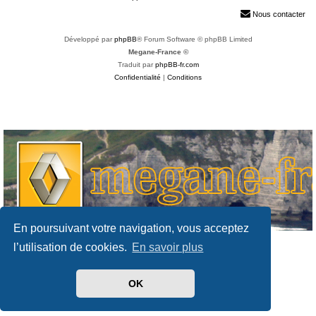
h
Nous contacter
e
Développé par
phpBB
® Forum Software © phpBB Limited
r
Megane-France ©
Traduit par
phpBB-fr.com
Confidentialité
|
Conditions
En poursuivant votre navigation, vous acceptez
l’utilisation de cookies.
En savoir plus
OK