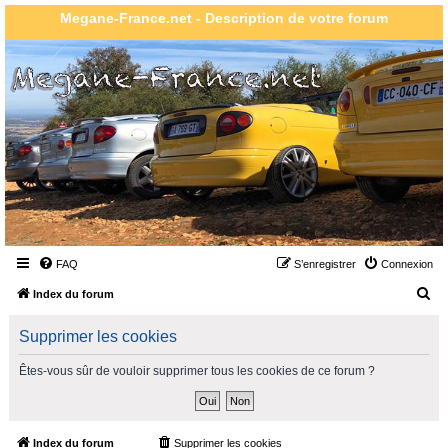
Megane-France.net - Description de votre forum
FAQ
S’enregistrer
Connexion
R
Index du forum
e
Supprimer les cookies
c
h
Êtes-vous sûr de vouloir supprimer tous les cookies de ce forum ?
e
r
c
Index du forum
Supprimer les cookies
Heures au format
UTC+02:00