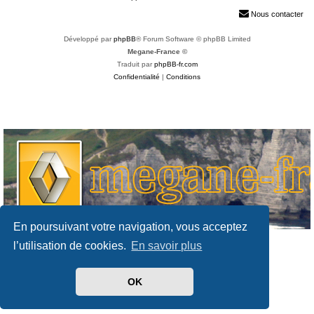
h
Nous contacter
e
Développé par
phpBB
® Forum Software © phpBB Limited
r
Megane-France ©
Traduit par
phpBB-fr.com
Confidentialité
|
Conditions
En poursuivant votre navigation, vous acceptez
l’utilisation de cookies.
En savoir plus
OK