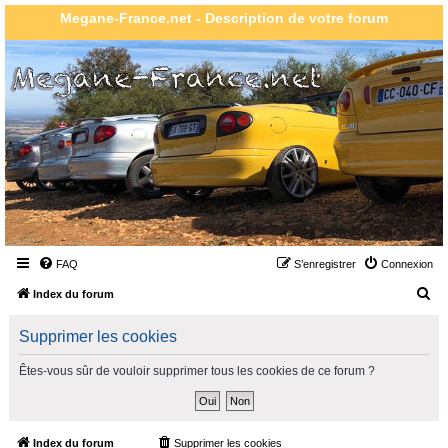
Megane-France.net - Description de votre forum
FAQ
S’enregistrer
Connexion
R
Index du forum
e
Supprimer les cookies
c
h
Êtes-vous sûr de vouloir supprimer tous les cookies de ce forum ?
e
r
c
Index du forum
Supprimer les cookies
Heures au format
UTC+02:00