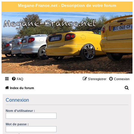
Megane-France.net - Description de votre forum
FAQ
S’enregistrer
Connexion
R
Index du forum
e
Connexion
c
h
Nom d’utilisateur :
e
r
Mot de passe :
c