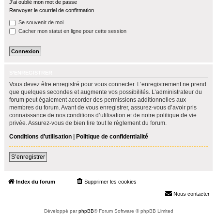
J’ai oublié mon mot de passe
h
Renvoyer le courriel de confirmation
e
Se souvenir de moi
r
Cacher mon statut en ligne pour cette session
S’ENREGISTRER
Vous devez être enregistré pour vous connecter. L’enregistrement ne prend
que quelques secondes et augmente vos possibilités. L’administrateur du
forum peut également accorder des permissions additionnelles aux
membres du forum. Avant de vous enregistrer, assurez-vous d’avoir pris
connaissance de nos conditions d’utilisation et de notre politique de vie
privée. Assurez-vous de bien lire tout le règlement du forum.
Conditions d’utilisation
|
Politique de confidentialité
S’enregistrer
Index du forum
Supprimer les cookies
Heures au format
UTC+02:00
Nous contacter
Développé par
phpBB
® Forum Software © phpBB Limited