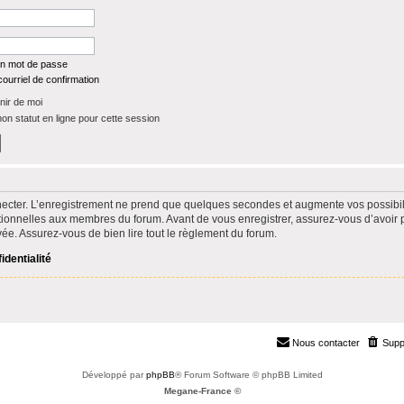
on mot de passe
ourriel de confirmation
ir de moi
n statut en ligne pour cette session
ecter. L’enregistrement ne prend que quelques secondes et augmente vos possibili
ionnelles aux membres du forum. Avant de vous enregistrer, assurez-vous d’avoir 
rivée. Assurez-vous de bien lire tout le règlement du forum.
identialité
Nous contacter
Supp
Développé par
phpBB
® Forum Software © phpBB Limited
Megane-France ©