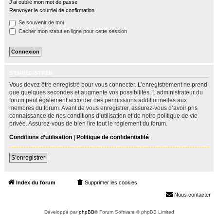
J’ai oublié mon mot de passe
h
Renvoyer le courriel de confirmation
e
Se souvenir de moi
r
Cacher mon statut en ligne pour cette session
S’ENREGISTRER
Vous devez être enregistré pour vous connecter. L’enregistrement ne prend
que quelques secondes et augmente vos possibilités. L’administrateur du
forum peut également accorder des permissions additionnelles aux
membres du forum. Avant de vous enregistrer, assurez-vous d’avoir pris
connaissance de nos conditions d’utilisation et de notre politique de vie
privée. Assurez-vous de bien lire tout le règlement du forum.
Conditions d’utilisation
|
Politique de confidentialité
S’enregistrer
Index du forum
Supprimer les cookies
Heures au format
UTC+02:00
Nous contacter
Développé par
phpBB
® Forum Software © phpBB Limited