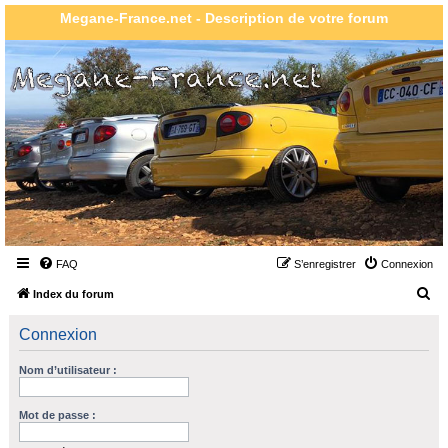
Megane-France.net - Description de votre forum
FAQ
S’enregistrer
Connexion
R
Index du forum
e
Connexion
c
h
Nom d’utilisateur :
e
r
Mot de passe :
c