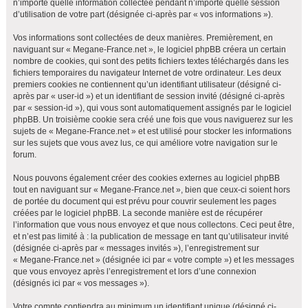
n’importe quelle information collectée pendant n’importe quelle session
h
d’utilisation de votre part (désignée ci-après par « vos informations »).
e
Vos informations sont collectées de deux manières. Premièrement, en
r
naviguant sur « Megane-France.net », le logiciel phpBB créera un certain
nombre de cookies, qui sont des petits fichiers textes téléchargés dans les
fichiers temporaires du navigateur Internet de votre ordinateur. Les deux
premiers cookies ne contiennent qu’un identifiant utilisateur (désigné ci-
après par « user-id ») et un identifiant de session invité (désigné ci-après
par « session-id »), qui vous sont automatiquement assignés par le logiciel
phpBB. Un troisième cookie sera créé une fois que vous naviguerez sur les
sujets de « Megane-France.net » et est utilisé pour stocker les informations
sur les sujets que vous avez lus, ce qui améliore votre navigation sur le
forum.
Nous pouvons également créer des cookies externes au logiciel phpBB
tout en naviguant sur « Megane-France.net », bien que ceux-ci soient hors
de portée du document qui est prévu pour couvrir seulement les pages
créées par le logiciel phpBB. La seconde manière est de récupérer
l’information que vous nous envoyez et que nous collectons. Ceci peut être,
et n’est pas limité à : la publication de message en tant qu’utilisateur invité
(désignée ci-après par « messages invités »), l’enregistrement sur
« Megane-France.net » (désignée ici par « votre compte ») et les messages
que vous envoyez après l’enregistrement et lors d’une connexion
(désignés ici par « vos messages »).
Votre compte contiendra au minimum un identifiant unique (désigné ci-