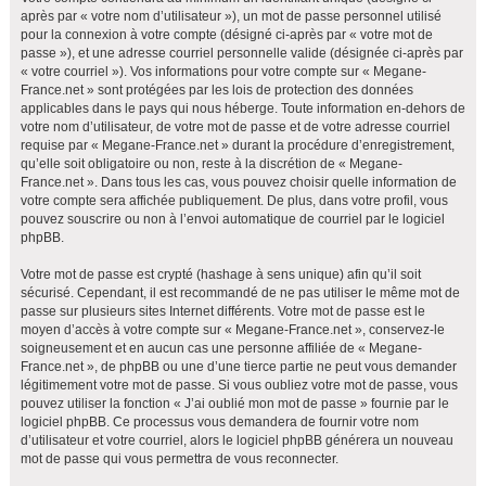
après par « votre nom d’utilisateur »), un mot de passe personnel utilisé
pour la connexion à votre compte (désigné ci-après par « votre mot de
passe »), et une adresse courriel personnelle valide (désignée ci-après par
« votre courriel »). Vos informations pour votre compte sur « Megane-
France.net » sont protégées par les lois de protection des données
applicables dans le pays qui nous héberge. Toute information en-dehors de
votre nom d’utilisateur, de votre mot de passe et de votre adresse courriel
requise par « Megane-France.net » durant la procédure d’enregistrement,
qu’elle soit obligatoire ou non, reste à la discrétion de « Megane-
France.net ». Dans tous les cas, vous pouvez choisir quelle information de
votre compte sera affichée publiquement. De plus, dans votre profil, vous
pouvez souscrire ou non à l’envoi automatique de courriel par le logiciel
phpBB.
Votre mot de passe est crypté (hashage à sens unique) afin qu’il soit
sécurisé. Cependant, il est recommandé de ne pas utiliser le même mot de
passe sur plusieurs sites Internet différents. Votre mot de passe est le
moyen d’accès à votre compte sur « Megane-France.net », conservez-le
soigneusement et en aucun cas une personne affiliée de « Megane-
France.net », de phpBB ou une d’une tierce partie ne peut vous demander
légitimement votre mot de passe. Si vous oubliez votre mot de passe, vous
pouvez utiliser la fonction « J’ai oublié mon mot de passe » fournie par le
logiciel phpBB. Ce processus vous demandera de fournir votre nom
d’utilisateur et votre courriel, alors le logiciel phpBB générera un nouveau
mot de passe qui vous permettra de vous reconnecter.