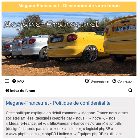
Megane-France.net - Description de votre forum
FAQ
S’enregistrer
Connexion
R
Index du forum
e
Megane-France.net - Politique de confidentialité
c
h
Cette politique explique en détail comment « Megane-France.net » et ses
sociétés affiliées (désignés ci-après par « nous », « notre », « nos »,
e
« Megane-France.net », « http://megane-france.net/forum ») et phpBB
r
(désigné ci-après par « ils », « eux », « leur », « logiciel phpBB »,
« www.phpbb.com », « phpBB Limited », « Équipes phpBB ») utilisent
c