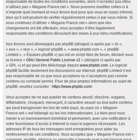
responsable de toutes les conditions suivantes, alors n’accédez pas et/ou
h
n’utilisez pas « Megane-France.net ». Nous pouvons modifier celles-ci à
e
n’importe quel moment et nous ferons tout pour que vous en soyez informé,
bien qu’il soit prudent de vérifier régulièrement celles-ci par vous-même. Si
r
vous continuez d’utiliser « Megane-France.net » alors que des
changements ont été effectués, vous acceptez d’être légalement
responsable des conditions découlant des mises à jour et/ou modifications.
Nos forums sont développés par phpBB (désigné ci-après par « ils »,
« eux », « leur », « logiciel phpBB », « www.phpbb.com », « phpBB
Limited », « Équipes phpBB ») qui est un script libre de forum, déclaré sous
la licence «
GNU General Public License v2
» (désigné ci-après par
« GPL ») et qui peut être téléchargé depuis
www.phpbb.com
. Le logiciel
phpBB facilite seulement les discussions sur Internet. phpBB Limited n’est
pas responsable de ce que nous acceptons ou n’acceptons pas comme
contenu ou conduite permis. Pour de plus amples informations au sujet de
phpBB, veuillez consulter :
https://www.phpbb.com/
.
Vous acceptez de ne pas publier de contenu abusif, obscène, vulgaire,
diffamatoire, choquant, menaçant, à caractère sexuel ou tout autre contenu
qui peut transgresser les lois de votre pays, du pays où « Megane-
France.net » est hébergé ou les lois internationales. Le faire peut vous
mener à un bannissement immédiat et permanent, avec une notification à
votre fournisseur d’accès à Internet si nous le jugeons nécessaire. Les
adresses IP de tous les messages sont enregistrées pour aider au
renforcement de ces conditions. Vous acceptez que « Megane-France.net »
supprime, modifie, déplace ou verrouille n’importe quel sujet lorsque nous