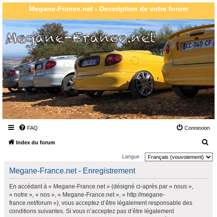
Megane-France.net - Description de votre forum
FAQ
Connexion
R
Index du forum
e
Langue :
c
Megane-France.net - Enregistrement
h
En accédant à « Megane-France.net » (désigné ci-après par « nous »,
e
« notre », « nos », « Megane-France.net », « http://megane-
r
france.net/forum »), vous acceptez d’être légalement responsable des
conditions suivantes. Si vous n’acceptez pas d’être légalement
c