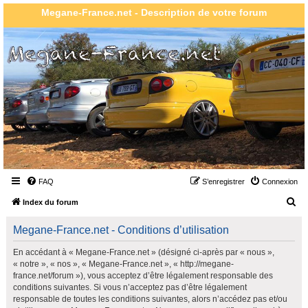
Megane-France.net - Description de votre forum
FAQ
S’enregistrer
Connexion
R
Index du forum
e
Megane-France.net - Conditions d’utilisation
c
h
En accédant à « Megane-France.net » (désigné ci-après par « nous »,
« notre », « nos », « Megane-France.net », « http://megane-
e
france.net/forum »), vous acceptez d’être légalement responsable des
r
conditions suivantes. Si vous n’acceptez pas d’être légalement
responsable de toutes les conditions suivantes, alors n’accédez pas et/ou
c