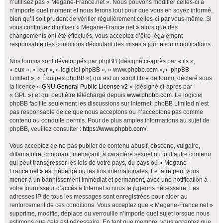
n’utilisez pas « Megane-France.net ». Nous pouvons modifier celles-ci à
h
n’importe quel moment et nous ferons tout pour que vous en soyez informé,
bien qu’il soit prudent de vérifier régulièrement celles-ci par vous-même. Si
e
vous continuez d’utiliser « Megane-France.net » alors que des
r
changements ont été effectués, vous acceptez d’être légalement
responsable des conditions découlant des mises à jour et/ou modifications.
Nos forums sont développés par phpBB (désigné ci-après par « ils »,
« eux », « leur », « logiciel phpBB », « www.phpbb.com », « phpBB
Limited », « Équipes phpBB ») qui est un script libre de forum, déclaré sous
la licence «
GNU General Public License v2
» (désigné ci-après par
« GPL ») et qui peut être téléchargé depuis
www.phpbb.com
. Le logiciel
phpBB facilite seulement les discussions sur Internet. phpBB Limited n’est
pas responsable de ce que nous acceptons ou n’acceptons pas comme
contenu ou conduite permis. Pour de plus amples informations au sujet de
phpBB, veuillez consulter :
https://www.phpbb.com/
.
Vous acceptez de ne pas publier de contenu abusif, obscène, vulgaire,
diffamatoire, choquant, menaçant, à caractère sexuel ou tout autre contenu
qui peut transgresser les lois de votre pays, du pays où « Megane-
France.net » est hébergé ou les lois internationales. Le faire peut vous
mener à un bannissement immédiat et permanent, avec une notification à
votre fournisseur d’accès à Internet si nous le jugeons nécessaire. Les
adresses IP de tous les messages sont enregistrées pour aider au
renforcement de ces conditions. Vous acceptez que « Megane-France.net »
supprime, modifie, déplace ou verrouille n’importe quel sujet lorsque nous
estimons que cela est nécessaire. En tant que membre, vous acceptez que