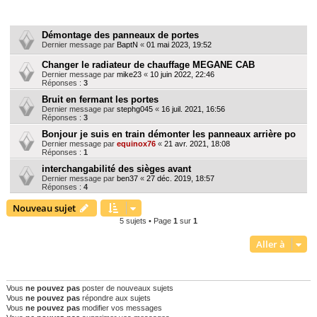
r
Sujets
c
Démontage des panneaux de portes
h
Dernier message par
BaptN
«
01 mai 2023, 19:52
e
Changer le radiateur de chauffage MEGANE CAB
Dernier message par
mike23
«
10 juin 2022, 22:46
r
Réponses :
3
Bruit en fermant les portes
Dernier message par
stephg045
«
16 juil. 2021, 16:56
Réponses :
3
Bonjour je suis en train démonter les panneaux arrière po
Dernier message par
equinox76
«
21 avr. 2021, 18:08
Réponses :
1
interchangabilité des sièges avant
Dernier message par
ben37
«
27 déc. 2019, 18:57
Réponses :
4
Nouveau sujet
5 sujets • Page
1
sur
1
Aller à
PERMISSIONS DU FORUM
Vous
ne pouvez pas
poster de nouveaux sujets
Vous
ne pouvez pas
répondre aux sujets
Vous
ne pouvez pas
modifier vos messages