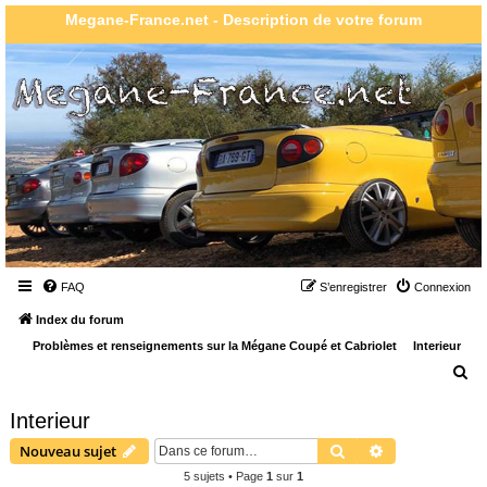
Megane-France.net - Description de votre forum
FAQ
S’enregistrer
Connexion
Index du forum
Problèmes et renseignements sur la Mégane Coupé et Cabriolet
Interieur
R
e
Interieur
c
Rechercher
Recherche ava
Nouveau sujet
h
5 sujets • Page
1
sur
1
e